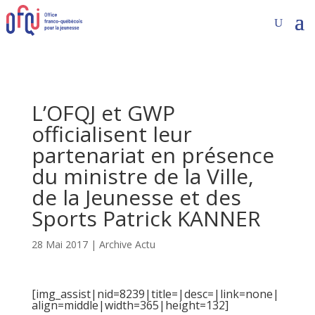
L’OFQJ et GWP
officialisent leur
partenariat en présence
du ministre de la Ville,
de la Jeunesse et des
Sports Patrick KANNER
28 Mai 2017
|
Archive Actu
[img_assist|nid=8239|title=|desc=|link=none|
align=middle|width=365|height=132]