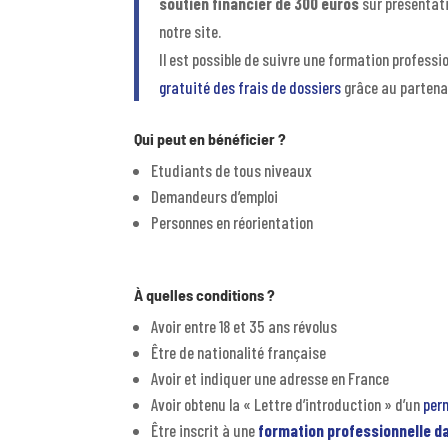
soutien financier de 300 euros
sur présentati
notre site.
Il est possible de suivre une formation profess
gratuité des frais de dossiers
grâce au partenar
Qui peut en bénéficier ?
Etudiants de tous niveaux
Demandeurs d’emploi
Personnes en réorientation
À quelles conditions ?
Avoir entre 18 et 35 ans
révolus
Être de nationalité française
Avoir et indiquer une adresse en France
Avoir obtenu la « Lettre d’introduction » d’un
per
Être inscrit à une
formation professionnelle d