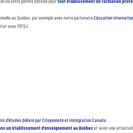
on de votre permis d’étude pour
tout établissement de formation profe
ionnelle au Québec, par exemple avec notre partenaire
Education internation
iat avec l’OFQJ.
mis d’études délivré par Citoyenneté et Immigration Canada
ans un établissement d’enseignement au Québec
et avoir une attestati