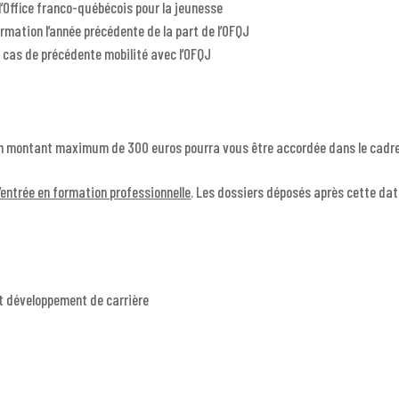
e l’Office franco-québécois pour la jeunesse
rmation l’année précédente de la part de l’OFQJ
 cas de précédente mobilité avec l’OFQJ
d’un montant maximum de 300 euros pourra vous être accordée dans le cadre
’entrée en formation professionnelle
. Les dossiers déposés après cette dat
et développement de carrière