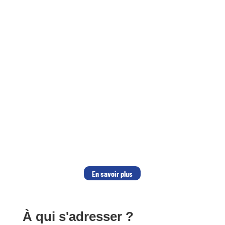
Déposez votre propre projet
de mobilité
L’OFQJ vous accompagne dans vos projets professionnels au
Québec. L’évènement professionnel auquel vous souhaitez
participer ne figure pas dans la liste des appels à
candidatures ? Conférence, mission de prospection, tournée
d’artistes, résidence…
Prenez contact avec nos chargées de projets, soumettez
votre projet à l’OFQJ et obtenez une aide financière d’aide à la
mobilité.
En savoir plus
À qui s'adresser ?