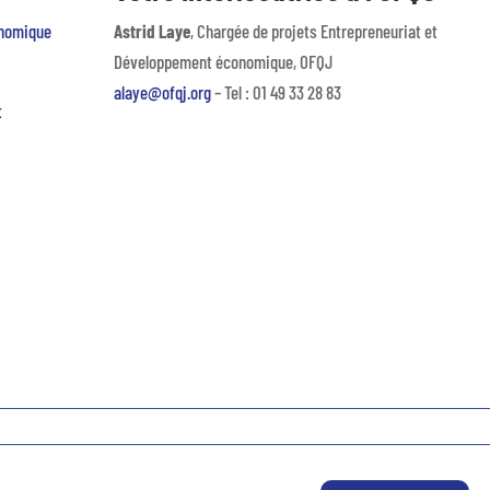
onomique
Astrid Laye
, Chargée de projets Entrepreneuriat et
Développement économique, OFQJ
alaye@ofqj.org
– Tel : 01 49 33 28 83
t