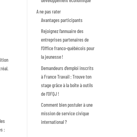
développement économique
A ne pas rater
Avantages participants
Rejoignez l’annuaire des
entreprises partenaires de
l’Office franco-québécois pour
la jeunesse !
ition
Demandeurs d’emploi inscrits
réal.
à France Travail : Trouve ton
stage grâce à la boîte à outils
de l’OFQJ !
Comment bien postuler à une
mission de service civique
des
international ?
s :