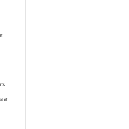
et
rts
ue et