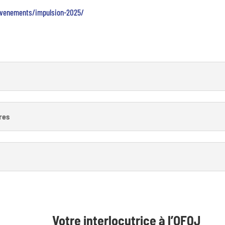
evenements/impulsion-2025/
ires
Votre interlocutrice à l’OFQJ