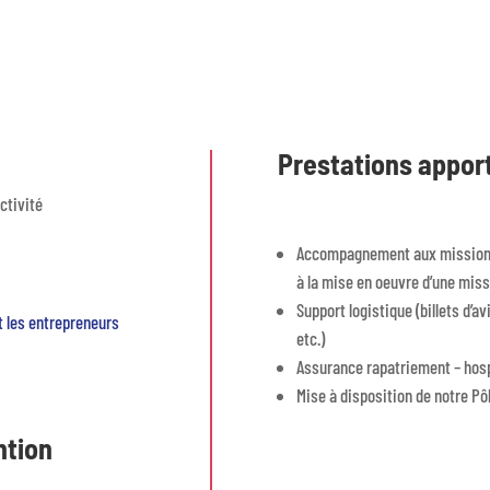
Prestations appor
ctivité
Accompagnement aux missions 
à la mise en oeuvre d’une mis
Support logistique (billets d’
t les entrepreneurs
etc.)
Assurance rapatriement – hospi
Mise à disposition de notre Pô
ntion