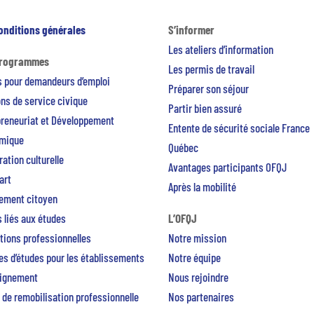
onditions générales
S’informer
Les ateliers d’information
programmes
Les permis de travail
s pour demandeurs d’emploi
Préparer son séjour
ns de service civique
Partir bien assuré
preneuriat et Développement
Entente de sécurité sociale France
mique
Québec
ation culturelle
Avantages participants OFQJ
art
Après la mobilité
ement citoyen
 liés aux études
L’OFQJ
tions professionnelles
Notre mission
s d’études pour les établissements
Notre équipe
eignement
Nous rejoindre
 de remobilisation professionnelle
Nos partenaires