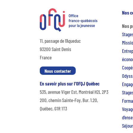
Nos c
Nos 
Stage
11, passage de l’Aqueduc
Missio
93200 Saint Denis
Entre
France
écono
Coopér
Nous contacter
Odyss
En savoir plus sur l’OFQJ Québec
Engag
535, avenue Viger Est, Montréal H2L 2P3
Stages
200, chemin Sainte-Foy, Bur. 1.20,
Forma
Québec, G1R 1T3
Voyage
d’ens
Séjour