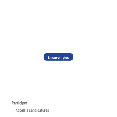
Être participant de l’OFQJ signifie bénéficier d’un
accompagnement à la mobilité internationale et de conseils
pour la réalisation de son projet de mobilité.
Pour donner un coup de pouce supplémentaire
et faire en
sorte que vous partiez dans les meilleures conditions
possibles, l
’OFQJ et ses partenaires vous proposent des
offres spécifiques, à tarifs négociés.
En savoir plus
Participer
Appels à candidatures