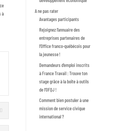
développement économique
ice
A ne pas rater
s à
Avantages participants
Rejoignez l’annuaire des
entreprises partenaires de
l’Office franco-québécois pour
la jeunesse !
Demandeurs d’emploi inscrits
à France Travail : Trouve ton
stage grâce à la boîte à outils
de l’OFQJ !
Comment bien postuler à une
mission de service civique
international ?