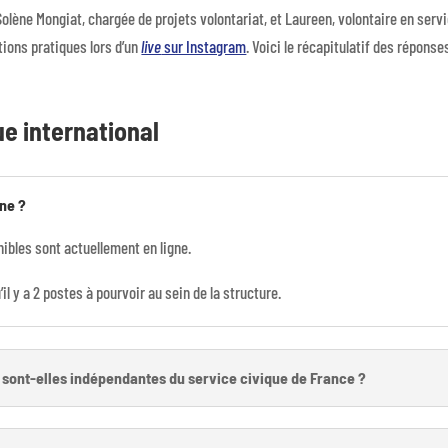
 Solène Mongiat, chargée de projets volontariat, et Laureen, volontaire en serv
tions pratiques lors d’un
live
sur Instagram
. Voici le récapitulatif des réponse
ue international
gne ?
ibles sont actuellement en ligne.
il y a 2 postes à pourvoir au sein de la structure.
l sont-elles indépendantes du service civique de France ?