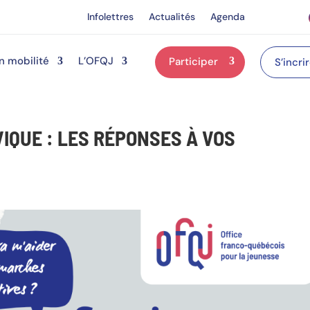
Infolettres
Actualités
Agenda
n mobilité
L’OFQJ
Participer
S’incri
IQUE : LES RÉPONSES À VOS