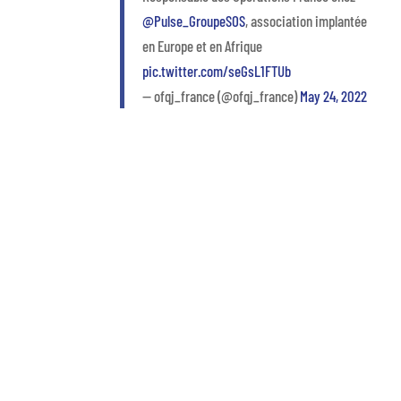
@Pulse_GroupeSOS
, association implantée
en Europe et en Afrique
pic.twitter.com/seGsL1FTUb
— ofqj_france (@ofqj_france)
May 24, 2022