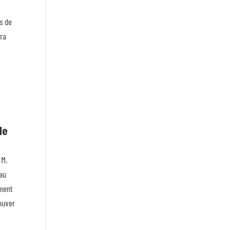
s de
era
le
 M.
 au
mment
rouver