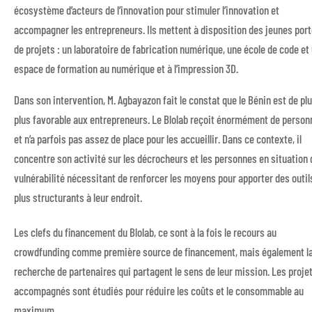
écosystème d’acteurs de l’innovation pour stimuler l’innovation et
accompagner les entrepreneurs. Ils mettent à disposition des jeunes por
de projets : un laboratoire de fabrication numérique, une école de code et
espace de formation au numérique et à l’impression 3D.
Dans son intervention, M. Agbayazon fait le constat que le Bénin est de pl
plus favorable aux entrepreneurs. Le Blolab reçoit énormément de perso
et n’a parfois pas assez de place pour les accueillir. Dans ce contexte, il
concentre son activité sur les décrocheurs et les personnes en situation 
vulnérabilité nécessitant de renforcer les moyens pour apporter des outil
plus structurants à leur endroit.
Les clefs du financement du Blolab, ce sont à la fois le recours au
crowdfunding comme première source de financement, mais également l
recherche de partenaires qui partagent le sens de leur mission. Les proje
accompagnés sont étudiés pour réduire les coûts et le consommable au
maximum.