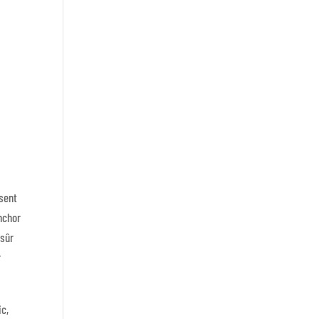
isent
inchor
 sûr
r
ic,