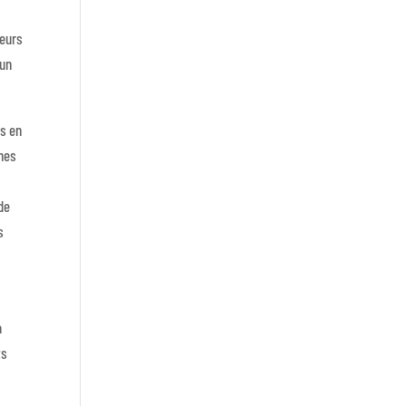
teurs
 un
us en
nnes
de
s
a
ts