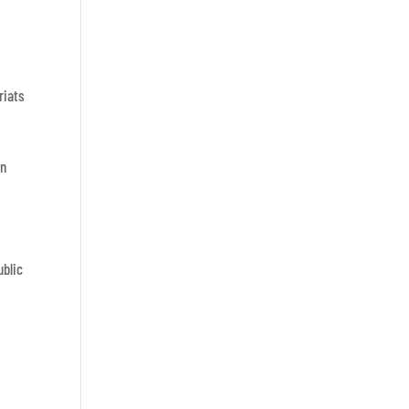
riats
un
ublic