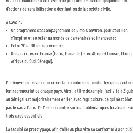
et à son financement au travers de programmes d’accompagnement et
d’actions de sensibilisation à destination de la société civile.
A savoir :
Un programme d’accompagnement de 6 mois environ, pour s’outiller,
s’inspirer et se relier au monde de partenaires et financeurs ;
Entre 20 et 30 entrepreneurs ;
Des activités en France (Paris, Marseille) et en Afrique (Tunisie, Maroc,
Afrique du Sud, Sénégal).
M. Chauvin est revenu sur un certain nombre de spécificités qui caractér
l’entrepreneuriat de chaque pays. Ainsi, à titre d’exemple, l’activité à Zigu
au Sénégal est majoritairement en lien avec l’agriculture, ce qui n’est bien
pas le cas à Paris. PGM se concentre sur les problématiques locales et su
trois axes essentiels :
La faculté de prototypage, afin d’aller au plus vite se confronter à son publ