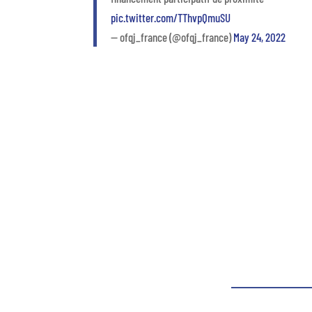
pic.twitter.com/TThvpQmuSU
— ofqj_france (@ofqj_france)
May 24, 2022