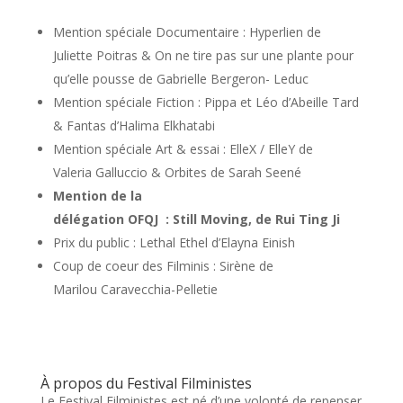
Mention spéciale Documentaire :️ Hyperlien de
Juliette Poitras & On ne tire pas sur une plante pour
qu’elle pousse de Gabrielle Bergeron- Leduc
Mention spéciale Fiction :️ Pippa et Léo d’Abeille Tard
& Fantas d’Halima Elkhatabi
Mention spéciale Art & essai :️ ElleX / ElleY de
Valeria Galluccio & Orbites de Sarah Seené
Mention de la
délégation OFQJ :️ Still Moving, de Rui Ting Ji
Prix du public :️ Lethal Ethel d’Elayna Einish
Coup de coeur des Filminis : Sirène de
Marilou Caravecchia-Pelletie
À propos du Festival Filministes
Le Festival Filministes est né d’une volonté de repenser