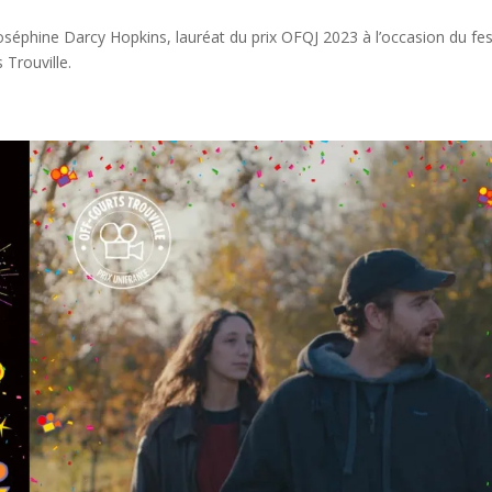
séphine Darcy Hopkins, lauréat du prix OFQJ 2023 à l’occasion du fes
Trouville.