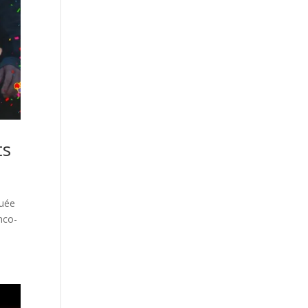
ts
guée
nco-