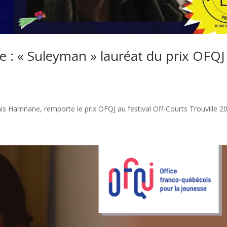
lle : « Suleyman » lauréat du prix OFQJ
s Hamnane, remporte le prix OFQJ au festival Off-Courts Trouville 2