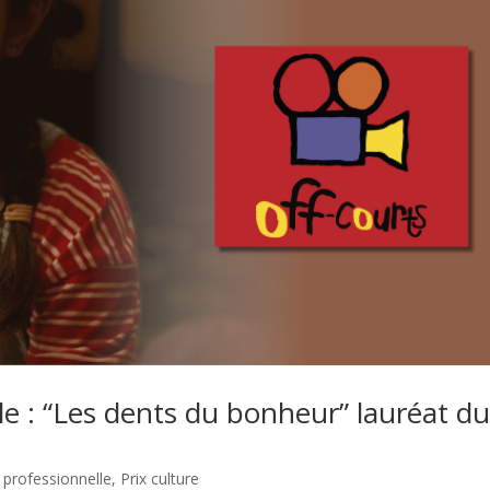
lle : “Les dents du bonheur” lauréat d
 professionnelle
,
Prix culture