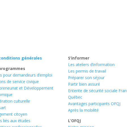
conditions générales
S’informer
Les ateliers d’information
programmes
Les permis de travail
s pour demandeurs d’emploi
Préparer son séjour
ons de service civique
Partir bien assuré
preneuriat et Développement
Entente de sécurité sociale Fra
omique
Québec
ration culturelle
Avantages participants OFQJ
art
Après la mobilité
gement citoyen
s liés aux études
L’OFQJ