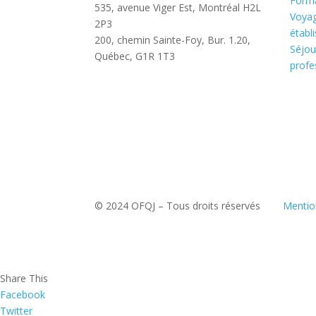
Forma
535, avenue Viger Est, Montréal H2L
Voyag
2P3
établ
200, chemin Sainte-Foy, Bur. 1.20,
Séjou
Québec, G1R 1T3
profe
© 2024 OFQJ – Tous droits réservés
Mentio
Share This
Facebook
Twitter