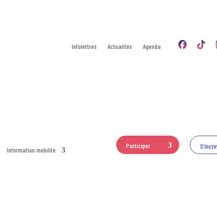
Infolettres
Actualités
Agenda
Participer
S’incri
Information mobilité