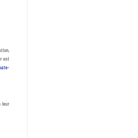
tion,
r est
mate-
 leur