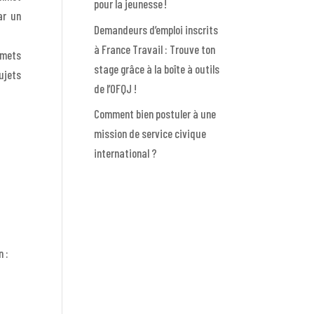
pour la jeunesse !
ar un
Demandeurs d’emploi inscrits
à France Travail : Trouve ton
mmets
stage grâce à la boîte à outils
ujets
de l’OFQJ !
Comment bien postuler à une
mission de service civique
international ?
n :