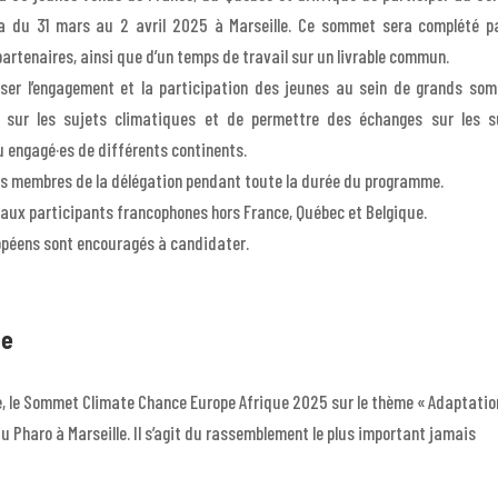
ra du 31 mars au 2 avril 2025 à Marseille. Ce sommet sera complété p
partenaires, ainsi que d’un temps de travail sur un livrable commun.
iser l’engagement et la participation des jeunes au sein de grands so
s sur les sujets climatiques et de permettre des échanges sur les s
u engagé·es de différents continents.
les membres de la délégation pendant toute la durée du programme.
 aux participants francophones hors France, Québec et Belgique.
opéens sont encouragés à candidater.
ce
le, le Sommet Climate Chance Europe Afrique 2025 sur le thème « Adaptatio
s du Pharo à Marseille. Il s’agit du rassemblement le plus important jamais