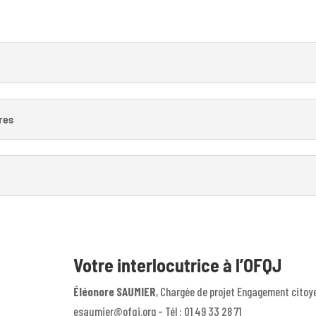
ires
Votre interlocutrice à l’OFQJ
Éléonore SAUMIER
, Chargée de projet Engagement citoy
esaumier@ofqj.org – Tél : 01 49 33 28 71