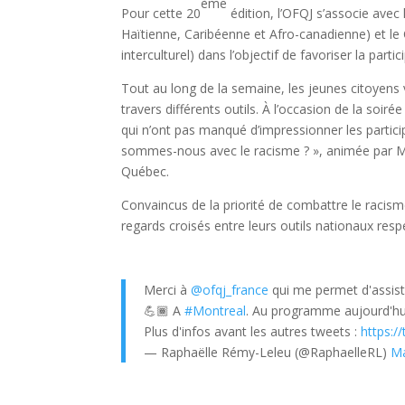
ème
Pour cette 20
édition, l’OFQJ s’associe avec
Haïtienne, Caribéenne et Afro-canadienne) et le
interculturel) dans l’objectif de favoriser la parti
Tout au long de la semaine, les jeunes citoyens 
travers différents outils. À l’occasion de la so
qui n’ont pas manqué d’impressionner les particip
sommes-nous avec le racisme ? », animée par 
Québec.
Convaincus de la priorité de combattre le racisme
regards croisés entre leurs outils nationaux respe
Merci à
@ofqj_france
qui me permet d'assist
💪🏾 A
#Montreal
. Au programme aujourd'h
Plus d'infos avant les autres tweets :
https://
— Raphaëlle Rémy-Leleu (@RaphaelleRL)
Ma