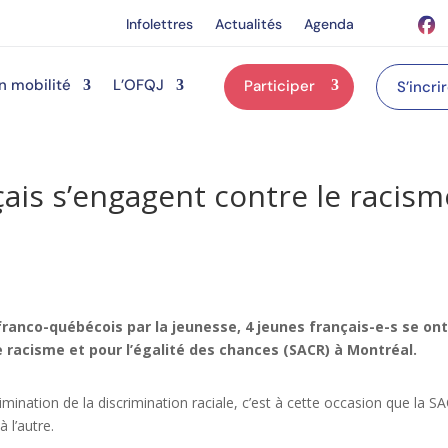
Infolettres
Actualités
Agenda
n mobilité
L’OFQJ
Participer
S’incri
çais s’engagent contre le racism
 franco-québécois par la jeunesse, 4 jeunes français-e-s se on
e racisme et pour l’égalité des chances (SACR) à Montréal.
limination de la discrimination raciale, c’est à cette occasion que la S
 l’autre.