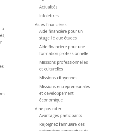
Actualités
Infolettres
Aides financières
e à
Aide financière pour un
cés,
stage lié aux études
en
Aide financière pour une
formation professionnelle
Missions professionnelles
des
et culturelles
Missions citoyennes
Missions entrepreneuriales
et développement
ons !
économique
A ne pas rater
Avantages participants
Rejoignez l’annuaire des
entreprises partenaires de