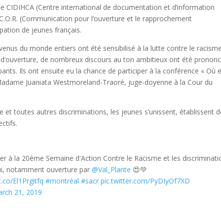
 le CIDIHCA (Centre international de documentation et d’information
 C.O.R. (Communication pour l’ouverture et le rapprochement
cipation de jeunes français.
venus du monde entiers ont été sensibilisé à la lutte contre le racism
irée d’ouverture, de nombreux discours au ton ambitieux ont été pronon
ants. Ils ont ensuite eu la chance de participer à la conférence « Où 
Madame Juaniata Westmoreland-Traoré, juge-doyenne à la Cour du
 et toutes autres discriminations, les jeunes s’unissent, établissent 
ctifs.
er à la 20ème Semaine d'Action Contre le Racisme et les discriminati
ui, notamment ouverture par
@Val_Plante
😍💚
t.co/El1Prgitfq
#montréal
#sacr
pic.twitter.com/PyDIyOf7XD
rch 21, 2019