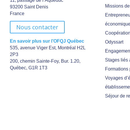
11, passage de l’Aqueduc
Missions de
93200 Saint Denis
France
Entrepreneu
économiqu
Nous contacter
Coopération 
En savoir plus sur l’OFQJ Québec
Odyssart
535, avenue Viger Est, Montréal H2L
Engagement
2P3
Stages liés
200, chemin Sainte-Foy, Bur. 1.20,
Québec, G1R 1T3
Formations 
Voyages d’é
établisseme
Séjour de r