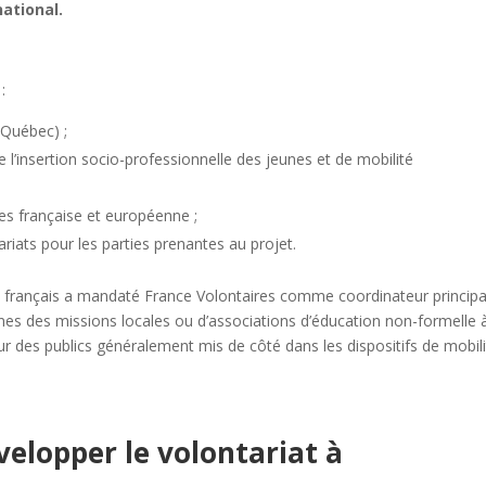
national.
:
 Québec) ;
l’insertion socio-professionnelle des jeunes et de mobilité
es française et européenne ;
iats pour les parties prenantes au projet.
esse français a mandaté France Volontaires comme coordinateur principa
unes des missions locales ou d’associations d’éducation non-formelle 
our des publics généralement mis de côté dans les dispositifs de mobil
velopper le volontariat à