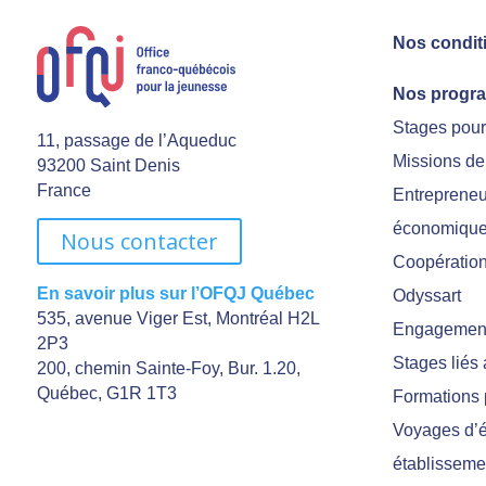
Nos condit
Nos progr
Stages pou
11, passage de l’Aqueduc
Missions de
93200 Saint Denis
France
Entrepreneu
économiqu
Nous contacter
Coopération 
En savoir plus sur l’OFQJ Québec
Odyssart
535, avenue Viger Est, Montréal H2L
Engagement
2P3
Stages liés
200, chemin Sainte-Foy, Bur. 1.20,
Québec, G1R 1T3
Formations 
Voyages d’é
établisseme