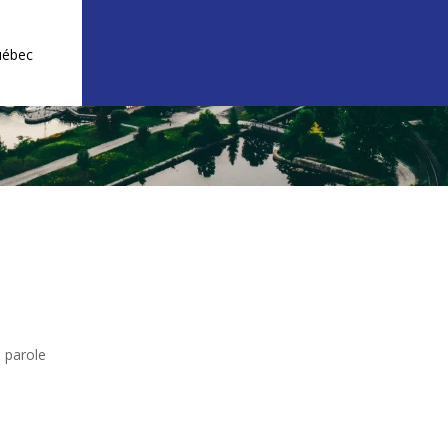
uébec
e parole