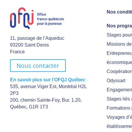
Nos condit
Nos progr
Stages pou
11, passage de l’Aqueduc
Missions de
93200 Saint Denis
France
Entrepreneu
économiqu
Nous contacter
Coopération 
En savoir plus sur l’OFQJ Québec
Odyssart
535, avenue Viger Est, Montréal H2L
Engagement
2P3
Stages liés
200, chemin Sainte-Foy, Bur. 1.20,
Québec, G1R 1T3
Formations 
Voyages d’é
établisseme