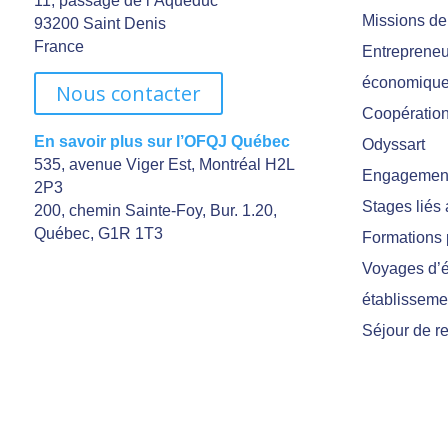
11, passage de l’Aqueduc
Missions de
93200 Saint Denis
France
Entrepreneu
économiqu
Nous contacter
Coopération 
En savoir plus sur l’OFQJ Québec
Odyssart
535, avenue Viger Est, Montréal H2L
Engagement
2P3
Stages liés
200, chemin Sainte-Foy, Bur. 1.20,
Québec, G1R 1T3
Formations 
Voyages d’é
établisseme
Séjour de r