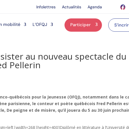
Infolettres
Actualités
Agenda
n mobilité
L’OFQJ
Participer
S’incri
ssister au nouveau spectacle du
d Pellerin
franco-québécois pour la Jeunesse (OFQJ), notamment dans le c
ène parisienne, le conteur et poète québécois Fred Pellerin es
, De peigne et de misère, qu’il jouera du 5 au 30 juin prochai
gn=left|width=268|height=400]Diplômé en littérature à l’Université d