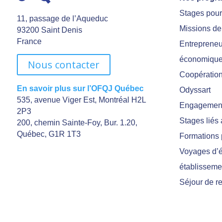
Stages pou
11, passage de l’Aqueduc
Missions de
93200 Saint Denis
France
Entrepreneu
économiqu
Nous contacter
Coopération 
En savoir plus sur l’OFQJ Québec
Odyssart
535, avenue Viger Est, Montréal H2L
Engagement
2P3
Stages liés
200, chemin Sainte-Foy, Bur. 1.20,
Québec, G1R 1T3
Formations 
Voyages d’é
établisseme
Séjour de r