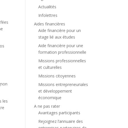
Actualités
Infolettres
 fées
Aides financières
me
Aide financière pour un
stage lié aux études
Aide financière pour une
ros
formation professionnelle
Missions professionnelles
et culturelles
Missions citoyennes
ignon
Missions entrepreneuriales
et développement
économique
s les
A ne pas rater
tre
Avantages participants
Rejoignez l’annuaire des
entreprises partenaires de