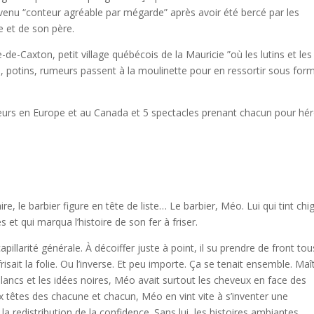
enu “conteur agréable par mégarde” après avoir été bercé par les
e et de son père.
ie-de-Caxton, petit village québécois de la Mauricie ”où les lutins et les
es, potins, rumeurs passent à la moulinette pour en ressortir sous for
eurs en Europe et au Canada et 5 spectacles prenant chacun pour hé
, le barbier figure en tête de liste… Le barbier, Méo. Lui qui tint ch
et qui marqua l’histoire de son fer à friser.
pillarité générale. À décoiffer juste à point, il su prendre de front tou
isait la folie. Ou l’inverse. Et peu importe. Ça se tenait ensemble. Maî
 blancs et les idées noires, Méo avait surtout les cheveux en face des
ux têtes des chacune et chacun, Méo en vint vite à s’inventer une
a redistribution de la confidence. Sans lui, les histoires ambiantes