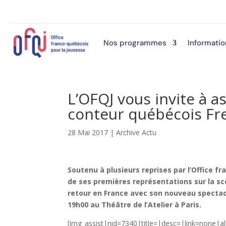
Nos programmes
Informatio
L’OFQJ vous invite à a
conteur québécois Fre
28 Mai 2017
|
Archive Actu
Soutenu à plusieurs reprises par l’Office 
de ses premières représentations sur la sc
retour en France avec son nouveau spectacle
19h00 au Théâtre de l’Atelier à Paris.
[img_assist|nid=7340|title=|desc=|link=none|ali