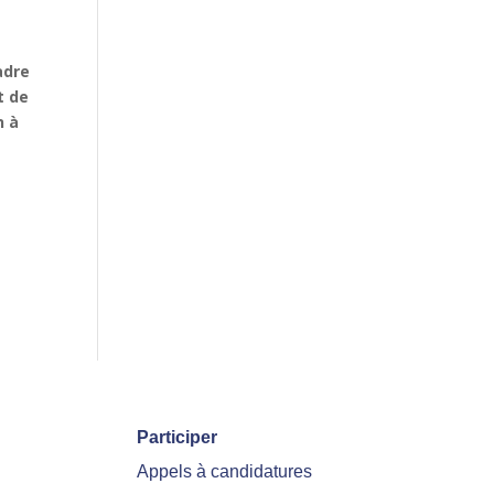
adre
t de
n à
Participer
Appels à candidatures