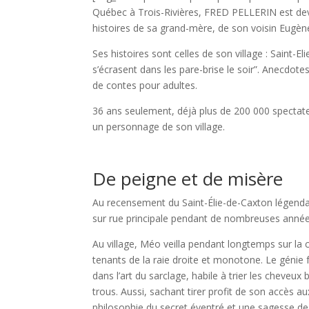
Québec à Trois-Rivières, FRED PELLERIN est dev
histoires de sa grand-mère, de son voisin Eugèn
Ses histoires sont celles de son village : Saint-El
s’écrasent dans les pare-brise le soir”. Anecdot
de contes pour adultes.
36 ans seulement, déjà plus de 200 000 spectat
un personnage de son village.
De peigne et de misère
Au recensement du Saint-Élie-de-Caxton légendaire
sur rue principale pendant de nombreuses années 
Au village, Méo veilla pendant longtemps sur la ca
tenants de la raie droite et monotone. Le génie fr
dans l’art du sarclage, habile à trier les cheveux
trous. Aussi, sachant tirer profit de son accès a
philosophie du secret éventré et une sagesse de l