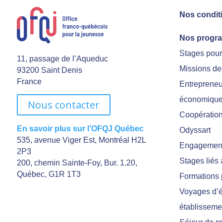
Nos condit
Nos progr
Stages pou
11, passage de l’Aqueduc
Missions de
93200 Saint Denis
France
Entrepreneu
économiqu
Nous contacter
Coopération 
En savoir plus sur l’OFQJ Québec
Odyssart
535, avenue Viger Est, Montréal H2L
Engagement
2P3
Stages liés
200, chemin Sainte-Foy, Bur. 1.20,
Québec, G1R 1T3
Formations 
Voyages d’é
établisseme