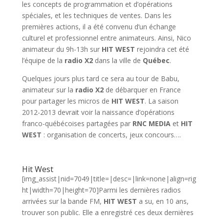
les concepts de programmation et d’opérations
spéciales, et les techniques de ventes. Dans les
premières actions, il a été convenu d’un échange
culturel et professionnel entre animateurs. Ainsi, Nico
animateur du 9h-13h sur
HIT WEST
rejoindra cet été
l’équipe de la
radio X2
dans la ville de
Québec
.
Quelques jours plus tard ce sera au tour de Babu,
animateur sur la
radio X2
de débarquer en France
pour partager les micros de
HIT WEST
. La saison
2012-2013 devrait voir la naissance d’opérations
franco-québécoises partagées par
RNC MEDIA
et
HIT
WEST
: organisation de concerts, jeux concours….
Hit West
[img_assist|nid=7049|title=|desc=|link=none|align=rig
ht|width=70|height=70]Parmi les dernières radios
arrivées sur la bande FM,
HIT WEST
a su, en 10 ans,
trouver son public. Elle a enregistré ces deux dernières