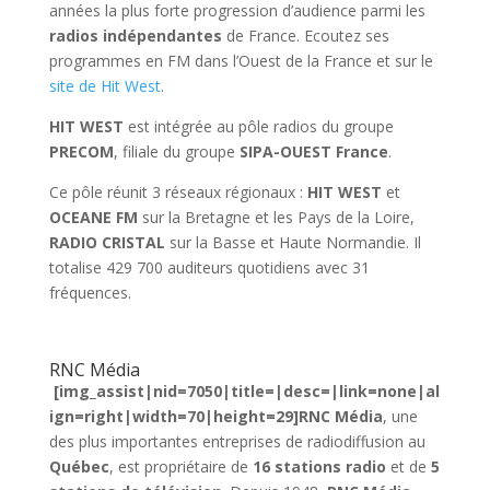
années la plus forte progression d’audience parmi les
radios indépendantes
de France. Ecoutez ses
programmes en FM dans l’Ouest de la France et sur le
site de Hit West
.
HIT WEST
est intégrée au pôle radios du groupe
PRECOM
, filiale du groupe
SIPA-OUEST France
.
Ce pôle réunit 3 réseaux régionaux :
HIT WEST
et
OCEANE FM
sur la Bretagne et les Pays de la Loire,
RADIO CRISTAL
sur la Basse et Haute Normandie. Il
totalise 429 700 auditeurs quotidiens avec 31
fréquences.
RNC Média
[img_assist|nid=7050|title=|desc=|link=none|al
ign=right|width=70|height=29]RNC Média
, une
des plus importantes entreprises de radiodiffusion au
Québec
, est propriétaire de
16 stations radio
et de
5