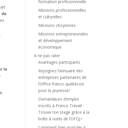
formation professionnelle
part
Missions professionnelles
s de
et culturelles
ges
Missions citoyennes
Missions entrepreneuriales
r
et développement
économique
A ne pas rater
Avantages participants
r la
Rejoignez l’annuaire des
6
entreprises partenaires de
l’Office franco-québécois
pour la jeunesse !
nt
Demandeurs d’emploi
inscrits à France Travail :
Trouve ton stage grâce à la
boîte à outils de l’OFQJ !
Comment bien postuler à