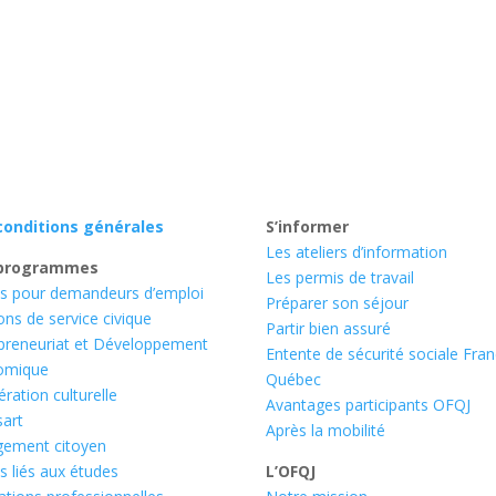
conditions générales
S’informer
Les ateliers d’information
programmes
Les permis de travail
s pour demandeurs d’emploi
Préparer son séjour
ons de service civique
Partir bien assuré
preneuriat et Développement
Entente de sécurité sociale Fra
omique
Québec
ration culturelle
Avantages participants OFQJ
art
Après la mobilité
gement citoyen
s liés aux études
L’OFQJ