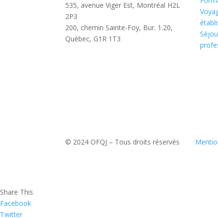
Forma
535, avenue Viger Est, Montréal H2L
Voyag
2P3
établ
200, chemin Sainte-Foy, Bur. 1.20,
Séjou
Québec, G1R 1T3
profe
© 2024 OFQJ – Tous droits réservés
Mentio
Share This
Facebook
Twitter