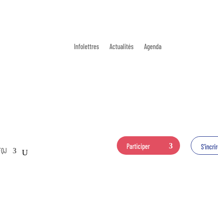
Infolettres
Actualités
Agenda
Participer
S’incri
FQJ