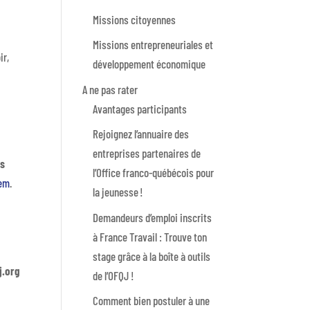
Missions citoyennes
Missions entrepreneuriales et
ir,
développement économique
A ne pas rater
Avantages participants
Rejoignez l’annuaire des
entreprises partenaires de
es
l’Office franco-québécois pour
tem
.
la jeunesse !
Demandeurs d’emploi inscrits
à France Travail : Trouve ton
stage grâce à la boîte à outils
j.org
de l’OFQJ !
Comment bien postuler à une