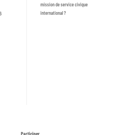
mission de service civique
s
international ?
6
Participer