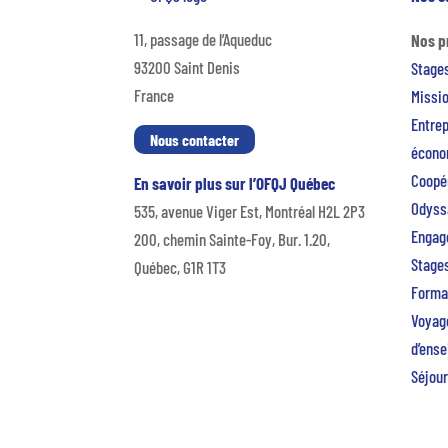
11, passage de l’Aqueduc
Nos 
93200 Saint Denis
Stage
France
Missio
Entre
Nous contacter
écono
Coopér
En savoir plus sur l’OFQJ Québec
Odyss
535, avenue Viger Est, Montréal H2L 2P3
Engag
200, chemin Sainte-Foy, Bur. 1.20,
Stages
Québec, G1R 1T3
Forma
Voyage
d’ens
Séjour