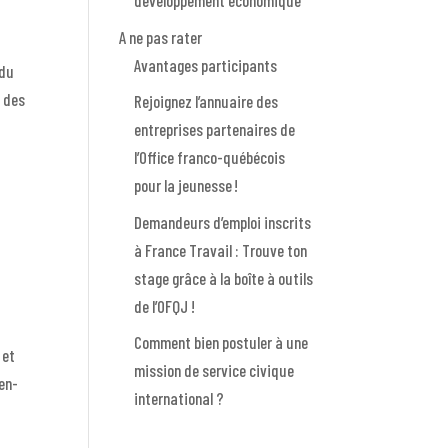
développement économique
A ne pas rater
Avantages participants
ndu
s des
Rejoignez l’annuaire des
entreprises partenaires de
l’Office franco-québécois
pour la jeunesse !
Demandeurs d’emploi inscrits
à France Travail : Trouve ton
stage grâce à la boîte à outils
de l’OFQJ !
Comment bien postuler à une
 et
mission de service civique
ien-
international ?