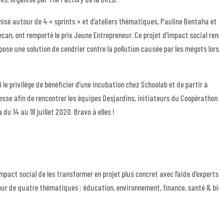
nisé autour de 4 « sprints » et d’ateliers thématiques, Pauline Bentaha et
can, ont remporté le prix Jeune Entrepreneur. Ce projet d’impact social re
ose une solution de cendrier contre la pollution causée par les mégots lor
i le privilège de bénéficier d’une incubation chez Schoolab et de partir à
esse afin de rencontrer les équipes Desjardins, initiateurs du Coopérathon
du 14 au 18 juillet 2020. Bravo à elles !
pact social de les transformer en projet plus concret avec l’aide d’experts
utour de quatre thématiques : éducation, environnement, finance, santé & b