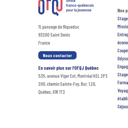
Nos 
Stage
Missio
11, passage de l’Aqueduc
Entre
93200 Saint Denis
écono
France
Coopér
Nous contacter
Odyss
Engag
En savoir plus sur l’OFQJ Québec
Stage
535, avenue Viger Est, Montréal H2L 2P3
Forma
200, chemin Sainte-Foy, Bur. 1.20,
Voyag
Québec, G1R 1T3
établ
Séjour