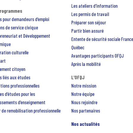
Les ateliers d’information
programmes
Les permis de travail
s pour demandeurs d’emploi
Préparer son séjour
ns de service civique
Partir bien assuré
preneuriat et Développement
Entente de sécurité sociale Franc
mique
Québec
ation culturelle
Avantages participants OFQJ
art
Après la mobilité
ement citoyen
s liés aux études
L’OFQJ
tions professionnelles
Notre mission
es d’études pour les
Notre équipe
issements d’enseignement
Nous rejoindre
 de remobilisation professionnelle
Nos partenaires
Nos actualités