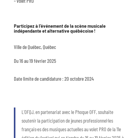
– volet PRO
Participez à l’événement de la scène musicale
indépendante et alternative québécoise !
Ville de Québec, Québec
Du 16 au 19 février 2025
Date limite de candidature : 20 octobre 2024
L’OFQJ, en partenariat avec le Phoque OFF, souhaite
soutenir la participation de jeunes
professionnel·les
français
·es
des musiques actuelles au volet PRO de la 11
e
édition du festival qui se tiendra du 16 au 19 février 2025 à