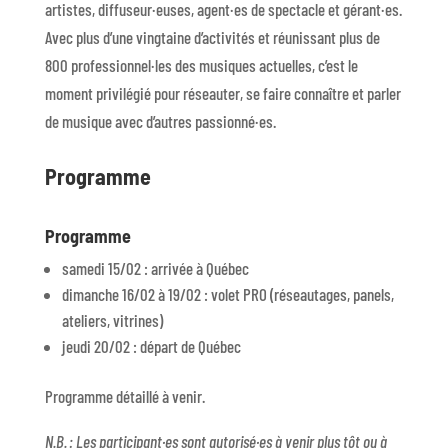
artiste
s
,
diffuseur
·euses
,
agent·e
s
de spectacle
et
gérant·e
s
.
Avec plus d’une vingtaine d’activités et réunissant plus de
800
professionnel
·les
des musiques actuelles, c
’est
le
moment
privilégié pour
réseauter,
se
faire connaître
et
parler
de musique avec d’autres
passionné·es
.
Programme
Programme
samedi 15/02 : arrivée à Québec
dimanche 16/02 à 19/02 : volet PRO (réseautages, panels,
ateliers, vitrines)
jeudi 20/02 : départ de Québec
Programme détaillé à venir.
N.B. : Les participant·es sont autorisé·es à venir plus tôt ou à