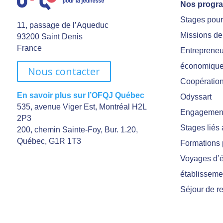
Nos progr
Stages pou
11, passage de l’Aqueduc
Missions de
93200 Saint Denis
France
Entrepreneu
économiqu
Nous contacter
Coopération 
En savoir plus sur l’OFQJ Québec
Odyssart
535, avenue Viger Est, Montréal H2L
Engagement
2P3
Stages liés
200, chemin Sainte-Foy, Bur. 1.20,
Québec, G1R 1T3
Formations 
Voyages d’é
établisseme
Séjour de r