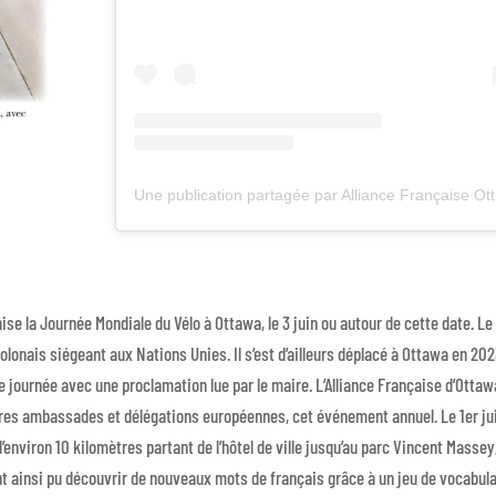
Une 
 la Journée Mondiale du Vélo à Ottawa, le 3 juin ou autour de cette date. Le
lonais siégeant aux Nations Unies. Il s’est d’ailleurs déplacé à Ottawa en 202
te journée avec une proclamation lue par le maire. L’Alliance Française d’Ottaw
utres ambassades et délégations européennes, cet événement annuel. Le 1er ju
 d’environ 10 kilomètres partant de l’hôtel de ville jusqu’au parc Vincent Massey,
t ainsi pu découvrir de nouveaux mots de français grâce à un jeu de vocabul