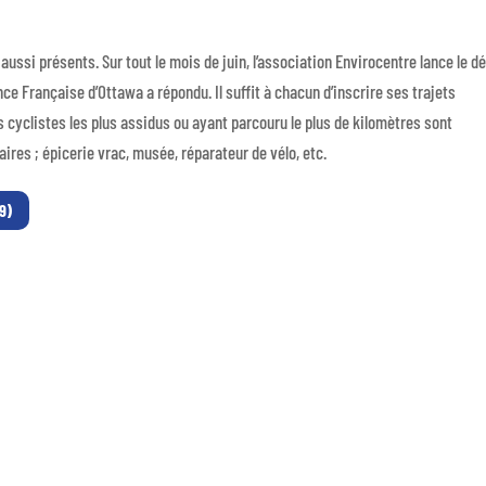
ussi présents. Sur tout le mois de juin, l’association Envirocentre lance le dé
liance Française d’Ottawa a répondu. Il suffit à chacun d’inscrire ses trajets
 Les cyclistes les plus assidus ou ayant parcouru le plus de kilomètres sont
es ; épicerie vrac, musée, réparateur de vélo, etc.
49)