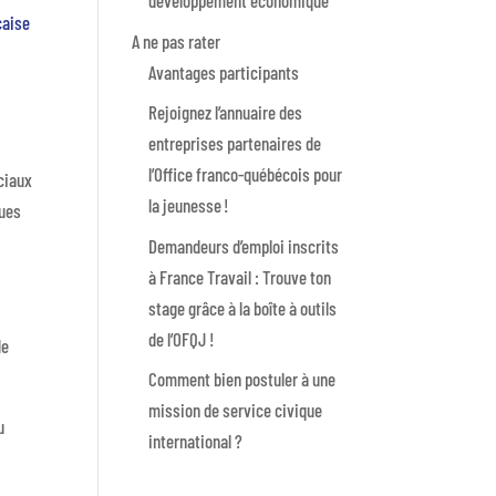
développement économique
nçaise
A ne pas rater
Avantages participants
Rejoignez l’annuaire des
entreprises partenaires de
l’Office franco-québécois pour
ociaux
la jeunesse !
ques
Demandeurs d’emploi inscrits
à France Travail : Trouve ton
stage grâce à la boîte à outils
de l’OFQJ !
de
Comment bien postuler à une
mission de service civique
u
international ?