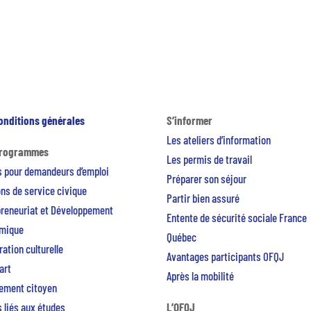
onditions générales
S’informer
Les ateliers d’information
programmes
Les permis de travail
s pour demandeurs d’emploi
Préparer son séjour
ns de service civique
Partir bien assuré
preneuriat et Développement
Entente de sécurité sociale France
mique
Québec
ation culturelle
Avantages participants OFQJ
art
Après la mobilité
ement citoyen
 liés aux études
L’OFQJ