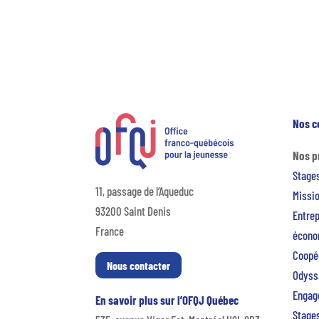
Nos c
Nos 
Stage
11, passage de l’Aqueduc
Missio
93200 Saint Denis
Entre
France
écono
Coopér
Nous contacter
Odyss
Engag
En savoir plus sur l’OFQJ Québec
Stages