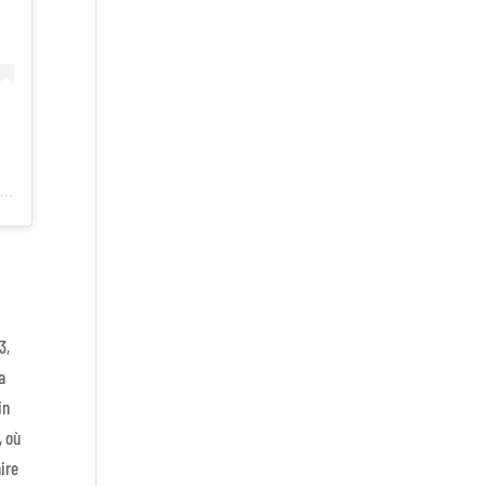
publication partagée par Alliance Française Ottawa (@af_ottawa)
3,
a
in
 où
aire