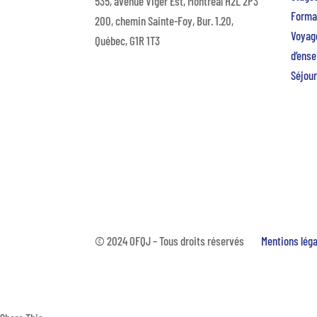
535, avenue Viger Est, Montréal H2L 2P3
Forma
200, chemin Sainte-Foy, Bur. 1.20,
Voyage
Québec, G1R 1T3
d’ens
Séjour
© 2024 OFQJ – Tous droits réservés
Mentions lég