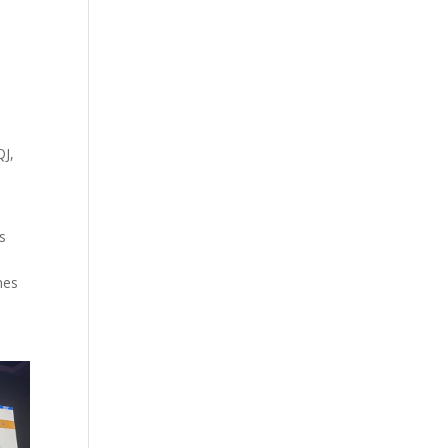
QJ,
s
nes