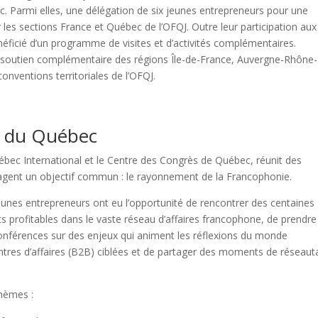
. Parmi elles, une délégation de six jeunes entrepreneurs pour une
 les sections France et Québec de l’OFQJ. Outre leur participation aux
ficié d’un programme de visites et d’activités complémentaires.
un soutien complémentaire des régions Île-de-France, Auvergne-Rhône-
nventions territoriales de l’OFQJ.
s du Québec
bec International et le Centre des Congrès de Québec, réunit des
tagent un objectif commun : le rayonnement de la Francophonie.
 jeunes entrepreneurs ont eu l’opportunité de rencontrer des centaines
s profitables dans le vaste réseau d’affaires francophone, de prendre
nférences sur des enjeux qui animent les réflexions du monde
ontres d’affaires (B2B) ciblées et de partager des moments de réseau
thèmes :