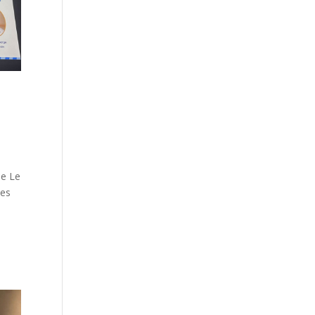
ue Le
nes