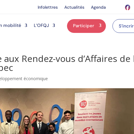
Infolettres
Actualités
Agenda
n mobilité
L’OFQJ
Participer
S’incri
 aux Rendez-vous d’Affaires de 
bec
éveloppement économique