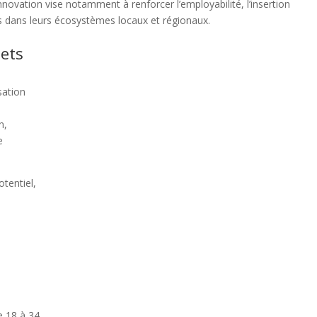
ovation vise notamment à renforcer l’employabilité, l’insertion
nes dans leurs écosystèmes locaux et régionaux.
jets
sation
e
n,
e
otentiel,
e 18 à 34