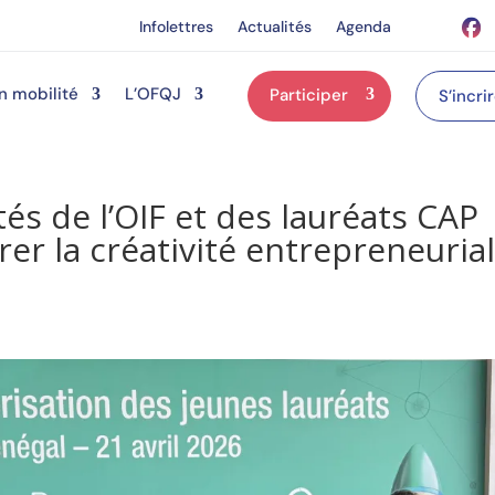
Infolettres
Actualités
Agenda
n mobilité
L’OFQJ
Participer
S’incri
tés de l’OIF et des lauréats CAP
er la créativité entrepreneuria