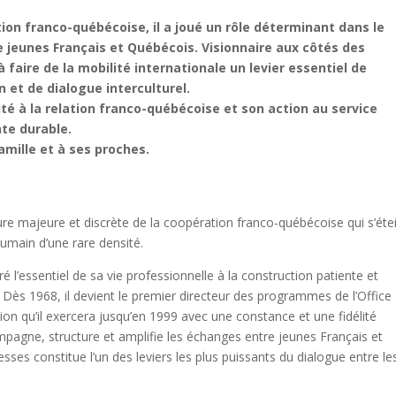
tion franco-québécoise, il a joué un rôle déterminant dans le
jeunes Français et Québécois. Visionnaire aux côtés des
à faire de la mobilité internationale un levier essentiel de
 et de dialogue interculturel.
é à la relation franco-québécoise et son action au service
nte durable.
mille et à ses proches.
igure majeure et discrète de la coopération franco-québécoise qui s’étei
 humain d’une rare densité.
é l’essentiel de sa vie professionnelle à la construction patiente et
. Dès 1968, il devient le premier directeur des programmes de l’Office
ion qu’il exercera jusqu’en 1999 avec une constance et une fidélité
mpagne, structure et amplifie les échanges entre jeunes Français et
ses constitue l’un des leviers les plus puissants du dialogue entre le