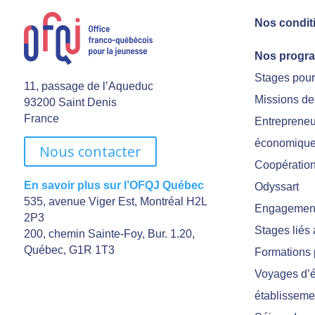
Nos condit
Nos progr
Stages pou
11, passage de l’Aqueduc
Missions de
93200 Saint Denis
France
Entrepreneu
économiqu
Nous contacter
Coopération 
En savoir plus sur l’OFQJ Québec
Odyssart
535, avenue Viger Est, Montréal H2L
Engagement
2P3
Stages liés
200, chemin Sainte-Foy, Bur. 1.20,
Québec, G1R 1T3
Formations 
Voyages d’é
établisseme