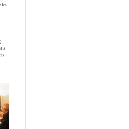
e les
QJ
l a
ets