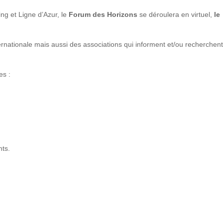
ing et Ligne d’Azur, le
Forum des Horizons
se déroulera en virtuel,
le
ernationale mais aussi des associations qui informent et/ou recherchent
es :
nts.