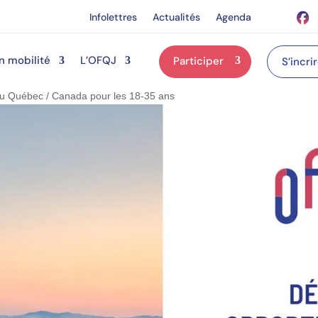
Infolettres
Actualités
Agenda
n mobilité
L’OFQJ
Participer
S’incri
 au Québec / Canada pour les 18-35 ans