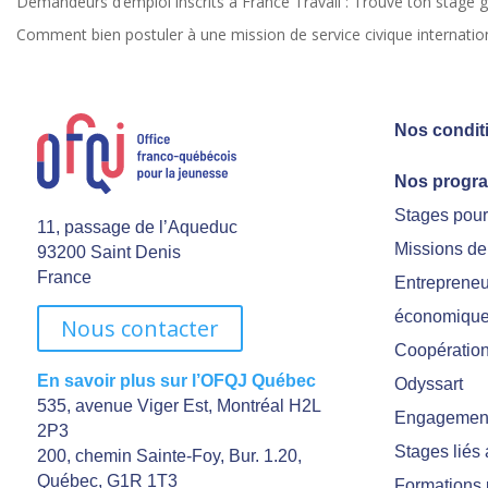
Demandeurs d’emploi inscrits à France Travail : Trouve ton stage grâ
Comment bien postuler à une mission de service civique internation
Nos condit
Nos progr
Stages pou
11, passage de l’Aqueduc
Missions de
93200 Saint Denis
France
Entrepreneu
économiqu
Nous contacter
Coopération 
En savoir plus sur l’OFQJ Québec
Odyssart
535, avenue Viger Est, Montréal H2L
Engagement
2P3
Stages liés
200, chemin Sainte-Foy, Bur. 1.20,
Québec, G1R 1T3
Formations 