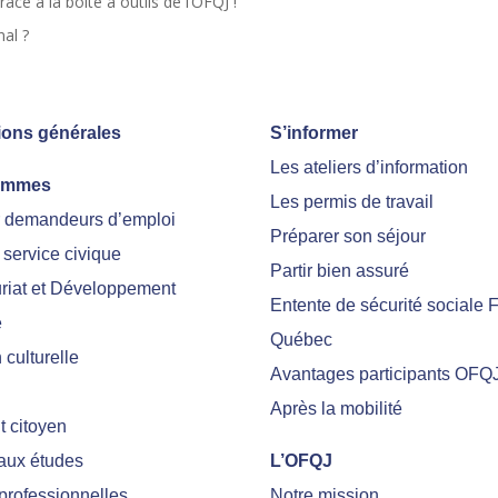
ce à la boîte à outils de l’OFQJ !
al ?
ions générales
S’informer
Les ateliers d’information
ammes
Les permis de travail
r demandeurs d’emploi
Préparer son séjour
 service civique
Partir bien assuré
riat et Développement
Entente de sécurité sociale 
e
Québec
culturelle
Avantages participants OFQ
Après la mobilité
 citoyen
 aux études
L’OFQJ
professionnelles
Notre mission