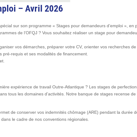
ploi – Avril 2026
 spécial sur son programme « Stages pour demandeurs d’emploi », en pa
 programmes de l’OFQJ ? Vous souhaitez réaliser un stage pour demand
aniser vos démarches, préparer votre CV, orienter vos recherches de s
es pré-requis et ses modalités de financement.
et.
i
ière expérience de travail Outre-Atlantique ? Les stages de perfecti
ans tous les domaines d’activités. Notre banque de stages recense de
rmet de conserver vos indemnités chômage (ARE) pendant la durée de v
t dans le cadre de nos conventions régionales.