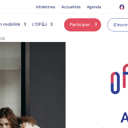
Infolettres
Actualités
Agenda
n mobilité
L’OFQJ
Participer
S’incri
026