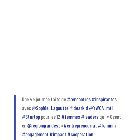
Une 4e journée faite de
#rencontres
#inspirantes
avec
@Sophie_Lagoutte
@dearkid
@YWCA_mtl
#Startop
pour les 12
#femmes
#leaders
qui « Osent
en
@regiongrandest
»
#entrepreneuriat
#feminin
#engagement
#impact
#cooperation