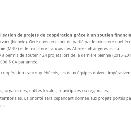
lisation de projets de coopération grâce à un soutien financi
x ans
(biennie). Géré dans un esprit de parité par le ministère québéco
ie (MRIF) et le ministère français des Affaires étrangères et du
 permis de soutenir 24 projets lors de la dernière biennie (2015-201
 000 $ CA par année.
 coopération franco-québécois, les deux équipes doivent impérative
ns, organismes, entités locales, municipales ou régionales;
s territoriales. La priorité sera cependant donnée aux projets portés pa
tes.