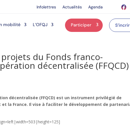
Infolettres
Actualités
Agenda
n mobilité
L’OFQJ
Participer
S’incri
projets du Fonds franco-
pération décentralisée (FFQCD)
ion décentralisée (FFQCD) est un instrument privilégié de
t la France. Il vise à faciliter le développement de partenari
lign=left|width=503|height=125]