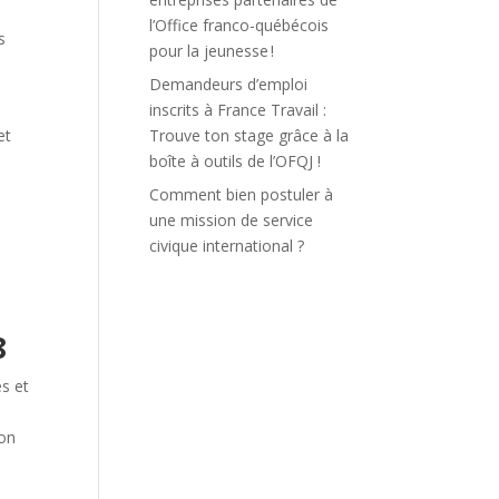
l’Office franco-québécois
s
pour la jeunesse !
Demandeurs d’emploi
inscrits à France Travail :
et
Trouve ton stage grâce à la
boîte à outils de l’OFQJ !
Comment bien postuler à
une mission de service
civique international ?
8
s et
ion