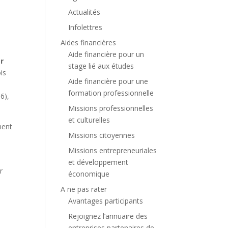
Actualités
Infolettres
Aides financières
Aide financière pour un
er
stage lié aux études
is
Aide financière pour une
formation professionnelle
6),
Missions professionnelles
et culturelles
ment
Missions citoyennes
Missions entrepreneuriales
et développement
r
économique
A ne pas rater
Avantages participants
Rejoignez l’annuaire des
entreprises partenaires de