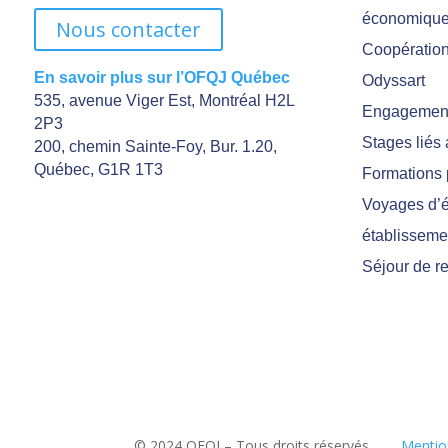
économiqu
Nous contacter
Coopération 
En savoir plus sur l’OFQJ Québec
Odyssart
535, avenue Viger Est, Montréal H2L
Engagement
2P3
Stages liés
200, chemin Sainte-Foy, Bur. 1.20,
Québec, G1R 1T3
Formations 
Voyages d’é
établisseme
Séjour de r
© 2024 OFQJ – Tous droits réservés
Mentio