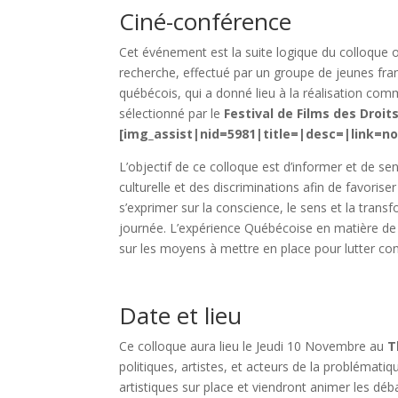
Ciné-conférence
Cet événement est la suite logique du colloque o
recherche, effectué par un groupe de jeunes franç
québécois, qui a donné lieu à la réalisation com
sélectionné par le
Festival de Films des Droit
[img_assist|nid=5981|title=|desc=|link=n
L’objectif de ce colloque est d’informer et de sens
culturelle et des discriminations afin de favorise
s’exprimer sur la conscience, le sens et la transf
journée. L’expérience Québécoise en matière de l
sur les moyens à mettre en place pour lutter cont
Date et lieu
Ce colloque aura lieu le Jeudi 10 Novembre au
T
politiques, artistes, et acteurs de la problémati
artistiques sur place et viendront animer les déb