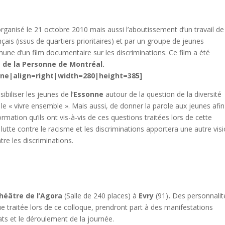
rganisé le 21 octobre 2010 mais aussi l’aboutissement d’un travail de
ais (issus de quartiers prioritaires) et par un groupe de jeunes
mune d’un film documentaire sur les discriminations. Ce film a été
s de la Personne de Montréal.
one|align=right|width=280|height=385]
ibiliser les jeunes de l’
Essonne
autour de la question de la diversité
r le « vivre ensemble ». Mais aussi, de donner la parole aux jeunes afi
ormation qu’ils ont vis-à-vis de ces questions traitées lors de cette
utte contre le racisme et les discriminations apportera une autre vis
re les discriminations.
héâtre de l’Agora
(Salle de 240 places) à
Evry
(91)
.
Des personnalit
que traitée lors de ce colloque, prendront part à des manifestations
ats et le déroulement de la journée.