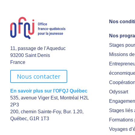
Nos condit
Nos progr
Stages pou
11, passage de l’Aqueduc
Missions de
93200 Saint Denis
France
Entrepreneu
économiqu
Nous contacter
Coopération 
En savoir plus sur l’OFQJ Québec
Odyssart
535, avenue Viger Est, Montréal H2L
Engagement
2P3
Stages liés
200, chemin Sainte-Foy, Bur. 1.20,
Québec, G1R 1T3
Formations 
Voyages d’é