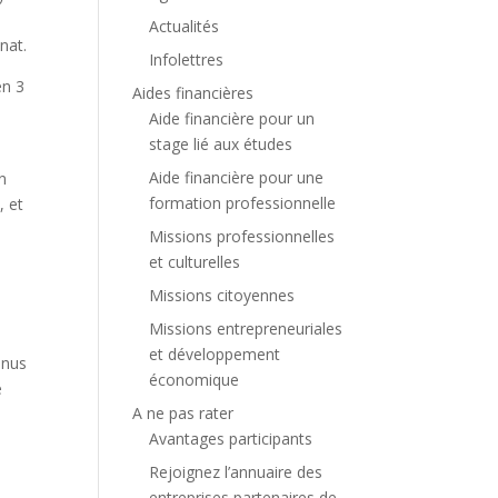
Actualités
nat.
Infolettres
en 3
Aides financières
Aide financière pour un
stage lié aux études
Aide financière pour une
n
formation professionnelle
, et
Missions professionnelles
et culturelles
Missions citoyennes
Missions entrepreneuriales
et développement
enus
économique
e
A ne pas rater
Avantages participants
Rejoignez l’annuaire des
entreprises partenaires de