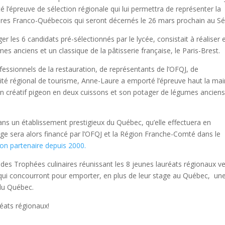
té l’épreuve de sélection régionale qui lui permettra de représenter la
res Franco-Québecois qui seront décernés le 26 mars prochain au Sé
r les 6 candidats pré-sélectionnés par le lycée, consistait à réaliser 
es anciens et un classique de la pâtisserie française, le Paris-Brest.
ssionnels de la restauration, de représentants de l’OFQJ, de
té régional de tourisme, Anne-Laure a emporté l’épreuve haut la mai
n créatif pigeon en deux cuissons et son potager de légumes anciens
ans un établissement prestigieux du Québec, qu’elle effectuera en
age sera alors financé par l’OFQJ et la Région Franche-Comté dans le
gion partenaire depuis 2000.
e des Trophées culinaires réunissant les 8 jeunes lauréats régionaux v
qui concourront pour emporter, en plus de leur stage au Québec, un
 du Québec.
éats régionaux!