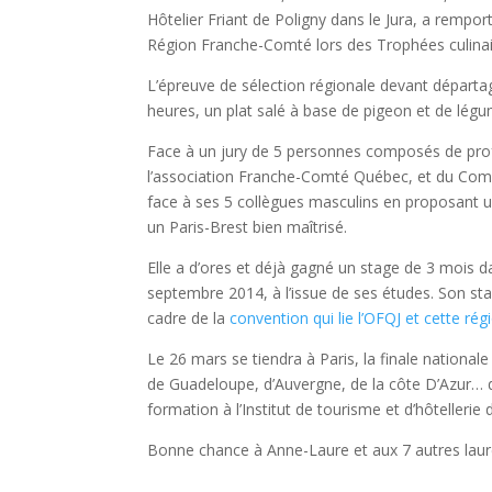
Hôtelier Friant de Poligny dans le Jura, a rempor
Région Franche-Comté lors des Trophées culinai
L’épreuve de sélection régionale devant départage
heures, un plat salé à base de pigeon et de légum
Face à un jury de 5 personnes composés de profe
l’association Franche-Comté Québec, et du Comi
face à ses 5 collègues masculins en proposant u
un Paris-Brest bien maîtrisé.
Elle a d’ores et déjà gagné un stage de 3 mois d
septembre 2014, à l’issue de ses études. Son st
cadre de la
convention qui lie l’OFQJ et cette ré
Le 26 mars se tiendra à Paris, la finale national
de Guadeloupe, d’Auvergne, de la côte D’Azur… 
formation à l’Institut de tourisme et d’hôtellerie
Bonne chance à Anne-Laure et aux 7 autres laur