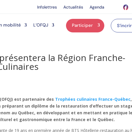
Infolettres
Actualités
Agenda
n mobilité
L’OFQJ
Participer
S’incri
eprésentera la Région Franche-
ulinaires
 (OFQJ) est partenaire des
Trophées culinaires France-Québec
 préparant un diplôme de la restauration d’effectuer un stag
enom au Québec, en développant et en mettant en pratique l
lturel et gastronomique entre la France et le Québec.
iante de 19 ans en première année de BTS Hôtellerie-restauration au 