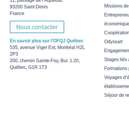
11, passage de l’Aqueduc
Missions de
93200 Saint Denis
France
Entrepreneu
économiqu
Nous contacter
Coopération 
En savoir plus sur l’OFQJ Québec
Odyssart
535, avenue Viger Est, Montréal H2L
Engagement
2P3
Stages liés
200, chemin Sainte-Foy, Bur. 1.20,
Québec, G1R 1T3
Formations 
Voyages d’é
établisseme
Séjour de r