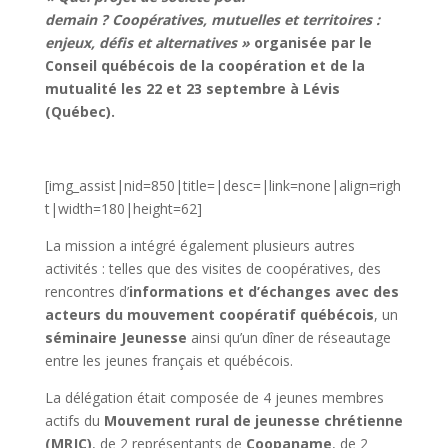
demain ?
Coopératives, mutuelles et territoir
es :
enjeux, défis et alternatives »
organisée par le
Conseil québécois de la coopération et de la
mutualité les 22 et 23 septembre à Lév
is
(Québec).
[img_assist|nid=850|title=|desc=|link=none|align=righ
t|width=180|height=62]
La mission a intégré également plusieurs autres
activités : telles que des visites de coopératives, des
rencontres d’
informations et
d’échanges avec des
acteurs du mouvement coopératif québécois
, un
séminaire Jeunesse
ainsi qu’un dîner de réseautage
entre les jeunes français et québécois.
La délégation était composée de 4 jeunes membres
actifs du
Mouvement rural de jeunesse chrétienne
(MRJC)
, de 2 représentants de
Coopaname
, de 2