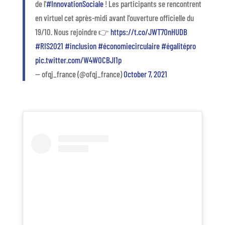
de l'
#InnovationSociale
! Les participants se rencontrent
en virtuel cet après-midi avant l'ouverture officielle du
19/10. Nous rejoindre 👉
https://t.co/JWT7OnHUDB
#RIS2021
#inclusion
#économiecirculaire
#égalitépro
pic.twitter.com/W4W0CBJI1p
— ofqj_france (@ofqj_france)
October 7, 2021