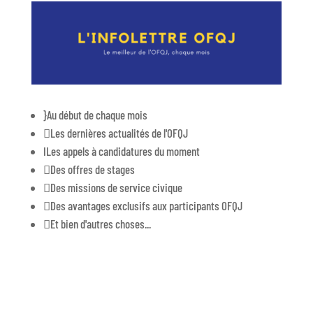
}
Au début de chaque mois

Les dernières actualités de l'OFQJ
I
Les appels à candidatures du moment

Des offres de stages

Des missions de service civique

Des avantages exclusifs aux participants OFQJ

Et bien d'autres choses...