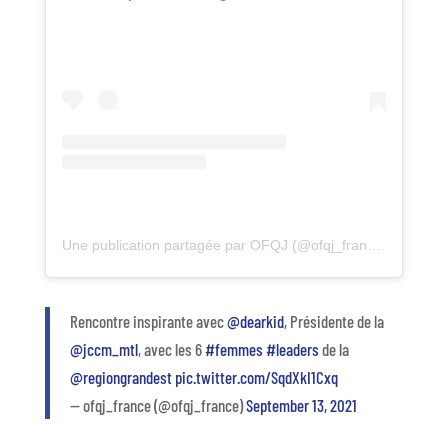
Une publication partagée par OFQJ (@ofqj_france)
Rencontre inspirante avec
@dearkid
, Présidente de la
@jccm_mtl
, avec les 6
#femmes
#leaders
de la
@regiongrandest
pic.twitter.com/SqdXkI1Cxq
— ofqj_france (@ofqj_france)
September 13, 2021