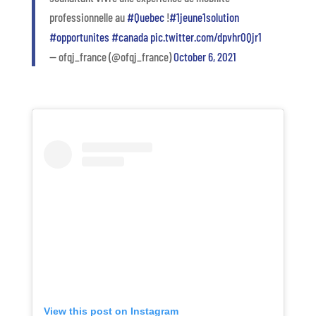
professionnelle au
#Quebec
!
#1jeune1solution
#opportunites
#canada
pic.twitter.com/dpvhr0Qjr1
— ofqj_france (@ofqj_france)
October 6, 2021
View this post on Instagram