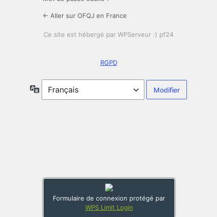
← Aller sur OFQJ en France
RGPD
Langue
Formulaire de connexion protégé par
WPS Limit Login