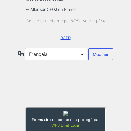
← Aller sur OFQJ en France
RGPD
Langue
Formulaire de connexion protégé par
WPS Limit Login