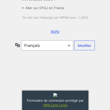
← Aller sur OFQJ en France
RGPD
Langue
Formulaire de connexion protégé par
WPS Limit Login