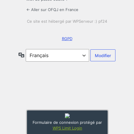
← Aller sur OFQJ en France
RGPD
Langue
Formulaire de connexion protégé par
WPS Limit Login